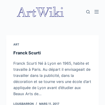
P
a
s
s
e
r
a
ART
u
Franck Scurti
c
o
Franck Scurti Né à Lyon en 1965, habite et
n
travaille à Paris. Au départ il envisageait de
t
travailler dans la publicité, dans la
e
décoration et se tourne vers une école d’art
n
appliquée de Lyon avant d’étudier aux
u
Beaux Arts de…
LOUISBARRON
MARS 11, 2017