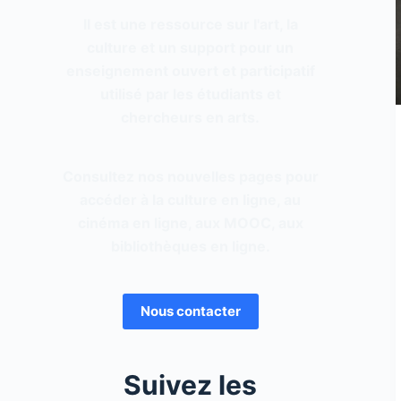
Il est une ressource sur l'art, la
culture et un support pour un
enseignement ouvert et participatif
utilisé par les étudiants et
chercheurs en arts.
Consultez nos nouvelles pages pour
accéder à la culture en ligne, au
cinéma en ligne, aux MOOC, aux
bibliothèques en ligne.
Nous contacter
Suivez les