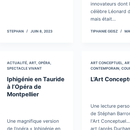
innovateurs dont 
célèbre Léonard d
mais était…
STEPHAN
JUIN 8, 2023
TIPHANIE GEISZ
MA
ACTUALITÉ
,
ART
,
OPÉRA
,
ART CONCEPTUEL
,
AR
SPECTACLE VIVANT
CONTEMPORAIN
,
COU
Iphigénie en Tauride
L’Art Concept
à l’Opéra de
Montpellier
Une lecture perso
de Stéphan Barro
Une magnifique version
l'Art Conceptuel..
de l’opéra « Iphigénie en
art (après Ducha