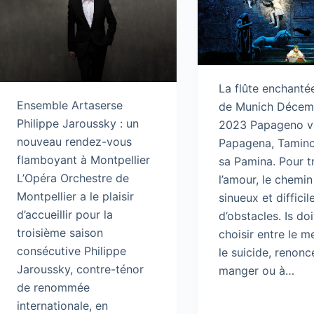
La flûte enchanté
Ensemble Artaserse
de Munich Décem
Philippe Jaroussky : un
2023 Papageno v
nouveau rendez-vous
Papagena, Tamino
flamboyant à Montpellier
sa Pamina. Pour t
L’Opéra Orchestre de
l’amour, le chemin
Montpellier a le plaisir
sinueux et diffici
d’accueillir pour la
d’obstacles. Is do
troisième saison
choisir entre le m
consécutive Philippe
le suicide, renonc
Jaroussky, contre-ténor
manger ou à…
de renommée
internationale, en