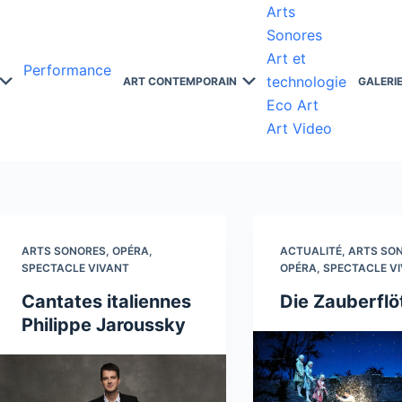
Arts
Sonores
Art et
Performance
technologie
ART CONTEMPORAIN
GALERI
Eco Art
Art Video
ARTS SONORES
,
OPÉRA
,
ACTUALITÉ
,
ARTS SO
SPECTACLE VIVANT
OPÉRA
,
SPECTACLE V
Cantates italiennes
Die Zauberflö
Philippe Jaroussky