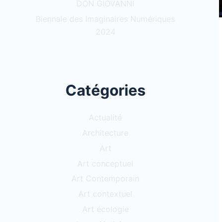
DON GIOVANNI
Biennale des Imaginaires Numériques
2024
Catégories
Actualité
Architecture
Art
Art conceptuel
Art Contemporain
Art contextuel
Art écologie