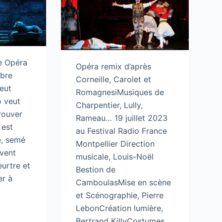
e Opéra
Opéra remix d’après
bre
Corneille, Carolet et
eut
RomagnesiMusiques de
 veut
Charpentier, Lully,
rouver
Rameau… 19 juillet 2023
 est
au Festival Radio France
le, semé
Montpellier Direction
ivent
musicale, Louis-Noël
eurtre et
Bestion de
er à
CamboulasMise en scène
et Scénographie, Pierre
LebonCréation lumière,
Bertrand KillyCostumes,