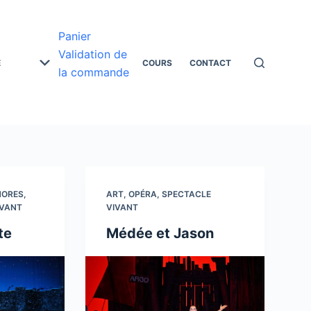
Panier
Validation de
E
COURS
CONTACT
la commande
NORES
,
ART
,
OPÉRA
,
SPECTACLE
IVANT
VIVANT
te
Médée et Jason