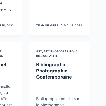
le
e Vinci
I 15, 2023
TIPHANIE GEISZ
MAI 15, 2023
T
ART
,
ART PHOTOGRAPHIQUE
,
RS
BIBLIOGRAPHIE
uel
Bibliographie
Photographie
Contemporaine
nnelle
n, de
. «Tout
Bibliographie courte sur
mp) est
la photographie