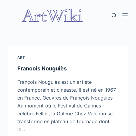
P
a
s
s
e
r
a
ART
u
Francois Nouguiès
c
o
François Nouguiès est un artiste
n
contemporain et cinéaste. Il est né en 1967
t
en France. Oeuvres de François Nouguies
e
Au moment où le Festival de Cannes
n
célèbre Fellini, la Galerie Chez Valentin se
u
transforme en plateau de tournage dont
le…