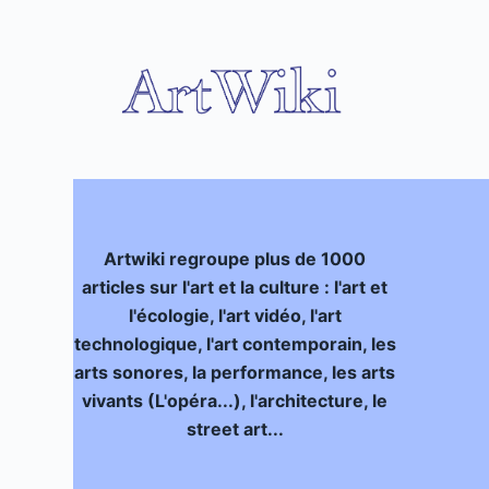
P
a
s
s
e
r
a
u
c
Artwiki regroupe plus de 1000
o
articles sur l'art et la culture : l'art et
n
l'écologie, l'art vidéo, l'art
t
technologique, l'art contemporain, les
e
arts sonores, la performance, les arts
n
vivants (L'opéra...), l'architecture, le
u
street art...