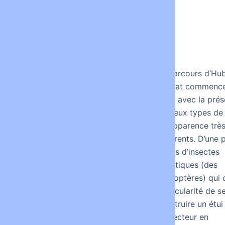
Jean Denant vit et
Le parcours d’Hu
travaille à Sète. Une
Duprat commenc
exposition de Jean
1983 avec la prés
Denant tient à la fois du
de deux types de
chantier de construction
en apparence trè
et du cabinet d’architecte,
différents. D’une 
d’un lieu où se conçoit et
larves d’insectes
se construit un objet. Ce
aquatiques (des
qui intéresse l’artiste c’est
trichoptères) qui
le…
particularité de s
construire un étui
protecteur en