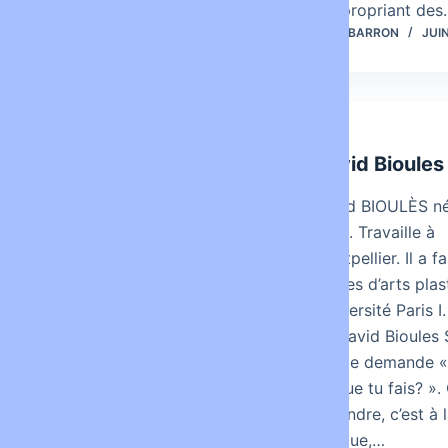
s’appropriant de
LOUISBARRON
JUIN 10, 2013
LOUISBARRON
JUIN
ART
ART
Stéphane Bordarier
David Bioules
Stéphane Bordarier est un
David BIOULÈS n
artiste né en 1953. Il vit et
1965. Travaille à
travaille à Nîmes. Oeuvres
Montpellier. Il a fa
»Dans les années 80,
études d’arts plas
après avoir utilisé des
l’université Paris 
terres et des pigments
de David Bioules 
naturels, Stéphane
on me demande « 
Bordarier, dont l’œuvre
ce que tu fais? ».
émerge dans un contexte
répondre, c’est à l
dominé par la Figuration…
logique,…