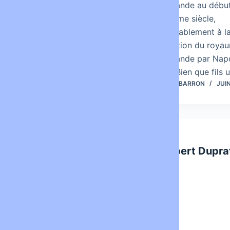
moment où le Festival de
Hollande au débu
Cannes célèbre Fellini, la
XIXème siècle,
Galerie Chez Valentin se
probablement à l
transforme en plateau de
création du roya
tournage dont le…
Hollande par Nap
1er. Bien que fils
LOUISBARRON
JUIN 10, 2013
LOUISBARRON
JUIN
ART
ART
Jean Denant
Hubert Dupra