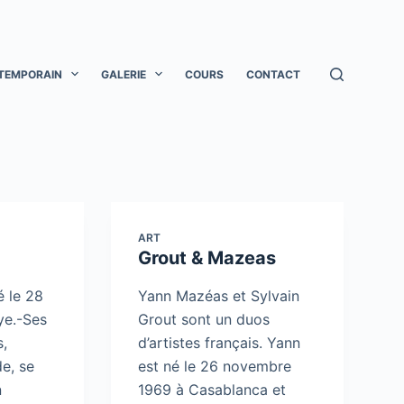
TEMPORAIN
GALERIE
COURS
CONTACT
ART
Grout & Mazeas
é le 28
Yann Mazéas et Sylvain
ye.-Ses
Grout sont un duos
s,
d’artistes français. Yann
de, se
est né le 26 novembre
n
1969 à Casablanca et