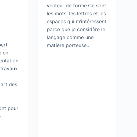
vecteur de forme.Ce sont
les mots, les lettres et les
espaces qui m’intéressent
parce que je considère le
langage comme une
bert
matière porteuse…
e en
entation
 travaux
s
part des
 ont pour
e