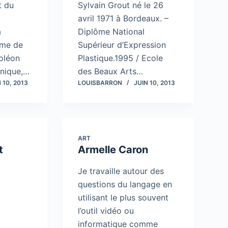
t du
Sylvain Grout né le 26
avril 1971 à Bordeaux. –
a
Diplôme National
ume de
Supérieur d’Expression
oléon
Plastique.1995 / Ecole
 unique,…
des Beaux Arts…
 10, 2013
LOUISBARRON
JUIN 10, 2013
ART
t
Armelle Caron
Je travaille autour des
questions du langage en
utilisant le plus souvent
l’outil vidéo ou
informatique comme