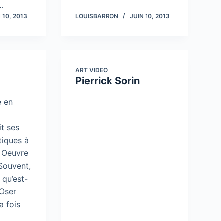
s…
 10, 2013
LOUISBARRON
JUIN 10, 2013
ART VIDEO
Pierrick Sorin
é en
it ses
tiques à
I. Oeuvre
Souvent,
qu’est-
 Oser
a fois