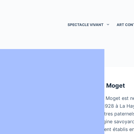
SPECTACLE VIVANT
ART CON
ART
ART
Francois Nouguiès
Piet Moget
François Nouguiès est un
-Piet Moget est n
artiste contemporain et
mai 1928 à La Ha
cinéaste. Il est né en 1967
ancêtres paternel
en France. Oeuvres de
d’origine savoyar
François Nouguies Au
seraient établis e