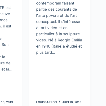
contemporain faisant
TE est
partie des courants de
eneuve
l’arte povera et de l’art
ance.
conceptuel. Il s’intéresse
 il est
à l’art vidéo et en
e
particulier à la sculpture
e
vidéo. Né à Reggio Emilia
. Son
en 1940,(Italie)a étudié et
plus tard…
 la
ture de
 et la…
 10, 2013
LOUISBARRON
JUIN 10, 2013