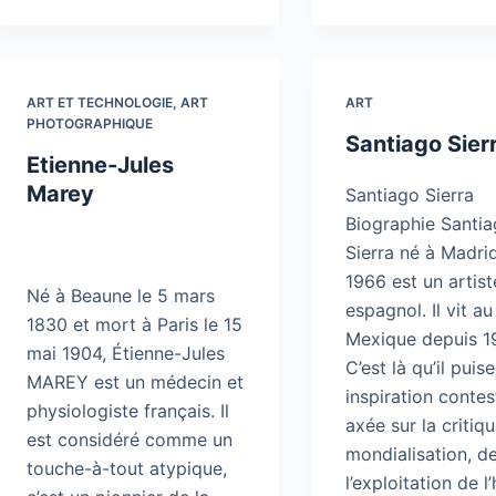
ART ET TECHNOLOGIE
,
ART
ART
PHOTOGRAPHIQUE
Santiago Sier
Etienne-Jules
Marey
Santiago Sierra
Biographie Santi
Sierra né à Madri
1966 est un artist
Né à Beaune le 5 mars
espagnol. Il vit au
1830 et mort à Paris le 15
Mexique depuis 1
mai 1904, Étienne-Jules
C’est là qu’il puis
MAREY est un médecin et
inspiration contes
physiologiste français. Il
axée sur la critiq
est considéré comme un
mondialisation, d
touche-à-tout atypique,
l’exploitation de 