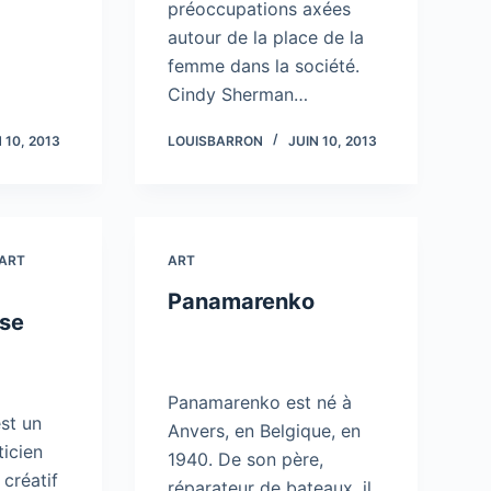
préoccupations axées
autour de la place de la
femme dans la société.
Cindy Sherman…
 10, 2013
LOUISBARRON
JUIN 10, 2013
ART
ART
Panamarenko
se
Panamarenko est né à
st un
Anvers, en Belgique, en
icien
1940. De son père,
 créatif
réparateur de bateaux, il