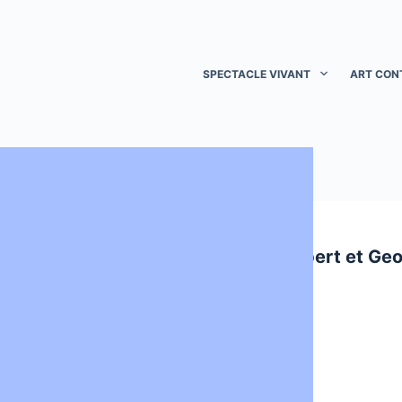
SPECTACLE VIVANT
ART CON
ART
ART
Rirkrit Tiravanija
Gilbert et Ge