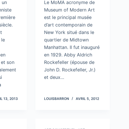
 un
Le MoMA acronyme de
nniste
Museum of Modern Art
remière
est le principal musée
iècle.
d’art contemporain de
t
New York situé dans le
 le
quartier de Midtown
Manhattan. Il fut inauguré
 en
en 1929. Abby Aldrich
 et son
Rockefeller (épouse de
alement
John D. Rockefeller, Jr.)
si
et deux…
a
L 13, 2013
LOUISBARRON
AVRIL 5, 2012