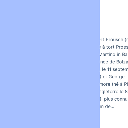
Rirkrit Tiravanija, un
Gilbert Prousch (
artiste d’esthétique
épelé à tort Proe
relationnel Rirkrit
San Martino in Ba
Tiravanija est un artiste
province de Bolz
contemporain thaïlandais,
Italie, le 11 septe
né en 1961, dont la
1943) et George
plupart des travaux
Passmore (né à P
portent sur une
en Angleterre le 8
dimension sociale. Son
1942), plus connu
travail est donc le plus
le nom de…
souvent immatériel, et
peut permettre au public