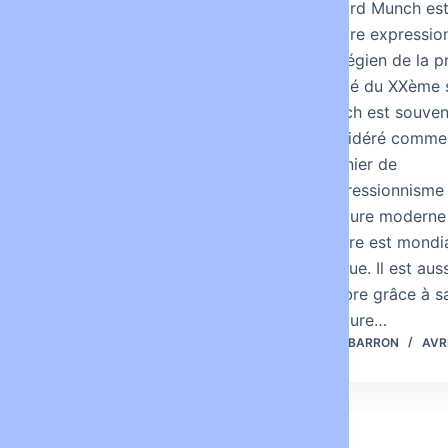
Guillaume Apollinaire (né
Edvard Munch est
Wilhelm Albert
peintre expressio
Włodzimierz Apolinary de
norvégien de la p
Kostrowicki herb. Wąż.
moitié du XXème s
Apollinaire est en réalité –
Munch est souven
jusqu’à sa naturalisation
considéré comme
en 1916 – son 4e prénom)
pionnier de
est un poète et écrivain
l’expressionnisme
français, né sujet polonais
peinture moderne
de l’Empire russe. D’après
oeuvre est mondi
sa fiche…
connue. Il est aus
célèbre grâce à s
peinture…
LOUISBARRON
AVRIL 17, 2013
LOUISBARRON
AVRI