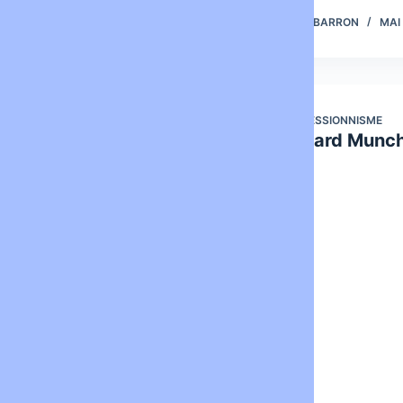
de…
LOUISBARRON
MAI 18, 2013
LOUISBARRON
MAI 
ART
EXPRESSIONNISME
Apollinaire
Edvard Munc