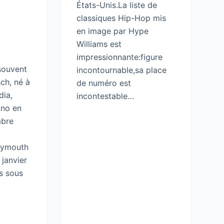
États-Unis.La liste de
classiques Hip-Hop mis
en image par Hype
Williams est
impressionnante:figure
souvent
incontournable,sa place
sch, né à
de numéro est
dia,
incontestable…
ano en
mbre
lymouth
 janvier
s sous