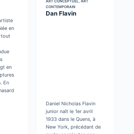
ART CONCEPTUEL
,
ART
CONTEMPORAIN
Dan Flavin
artiste
Née en
rtout
endue
es
gt en
ptures
. En
hasard
Daniel Nicholas Flavin
junior naît le 1er avril
1933 dans le Quens, à
New York, précédant de