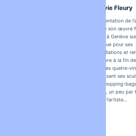
ART
ART
L’homme dans les
Sylvie Fleury
draps
Présentation de l’
et de son œuvre 
1961 à Genève su
connue pour ses
installations et r
célèbre à la fin d
années quatre-vin
exposant ses scul
de shopping-bags
1989, un peu par 
c’est l’artiste…
Critique Arte video night
2009 L’homme dans les
draps 4 , de Alain
Fleischer (2003) Cette