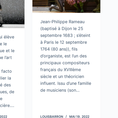
Jean-Philippe Rameau
(baptisé à Dijon le 25
septembre 1683 ; s’éteint
ui élève
à Paris le 12 septembre
e le
1764 (80 ans)), fils
que et le
d’organiste, est l’un des
e l’art
principaux compositeurs
t
français du XVIIIème
o facto
siècle et un théoricien
lier la
influent. Issu d’une famille
té des
de musiciens (son…
ques, de
re
ncière.…
 2022
LOUISBARRON
MAI 19, 2022