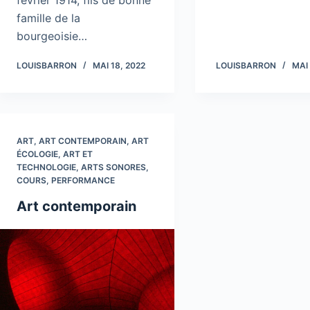
février 1914, fils de bonne
famille de la
bourgeoisie…
LOUISBARRON
MAI 18, 2022
LOUISBARRON
MAI 
ART
,
ART CONTEMPORAIN
,
ART
ÉCOLOGIE
,
ART ET
TECHNOLOGIE
,
ARTS SONORES
,
COURS
,
PERFORMANCE
Art contemporain