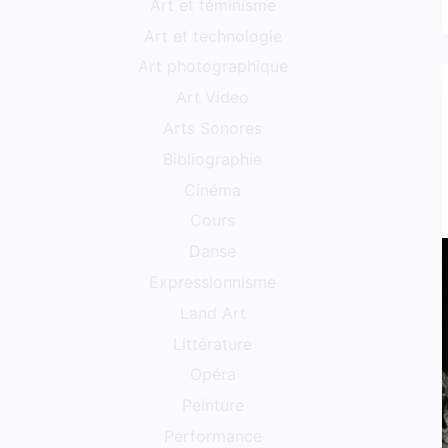
Art et féminisme
Art et technologie
Art photographique
Art Video
Arts Sonores
Bibliographie
Cinéma
Cours
Danse
Expressionnisme
Land Art
Littérature
Opéra
Peinture
Performance