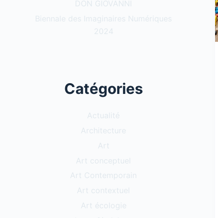
DON GIOVANNI
Biennale des Imaginaires Numériques
2024
Catégories
Actualité
Architecture
Art
Art conceptuel
Art Contemporain
Art contextuel
Art écologie