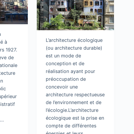
n
L’architecture écologique
né à
(ou architecture durable)
rs 1927.
est un mode de
lève de
conception et de
ationale
réalisation ayant pour
tecture
préoccupation de
un
concevoir une
lic
architecture respectueuse
upérieur
de l’environnement et de
stratif
l’écologie.L’architecture
écologique est la prise en
s…
compte de différentes
énergies et leurs