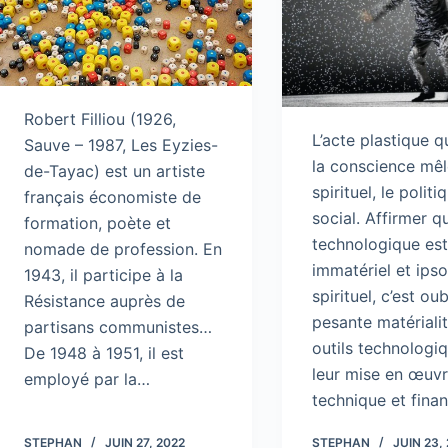
Robert Filliou (1926,
L’acte plastique q
Sauve – 1987, Les Eyzies-
la conscience mêl
de-Tayac) est un artiste
spirituel, le politi
français économiste de
social. Affirmer qu
formation, poète et
technologique es
nomade de profession. En
immatériel et ips
1943, il participe à la
spirituel, c’est oub
Résistance auprès de
pesante matériali
partisans communistes…
outils technologi
De 1948 à 1951, il est
leur mise en œuv
employé par la…
technique et fina
STEPHAN
JUIN 27, 2022
STEPHAN
JUIN 23,