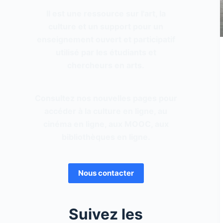
Il est une ressource sur l'art, la
culture et un support pour un
enseignement ouvert et participatif
utilisé par les étudiants et
chercheurs en arts.
Consultez nos nouvelles pages pour
accéder à la culture en ligne, au
cinéma en ligne, aux MOOC, aux
bibliothèques en ligne.
Nous contacter
Suivez les