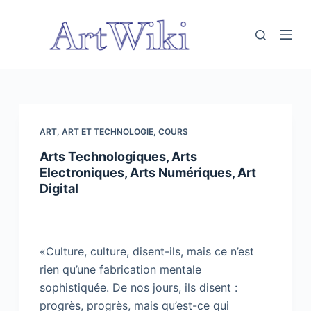
P
a
s
s
e
r
a
ART
,
ART ET TECHNOLOGIE
,
COURS
u
Arts Technologiques, Arts
c
Electroniques, Arts Numériques, Art
o
Digital
n
t
e
n
«Culture, culture, disent-ils, mais ce n’est
u
rien qu’une fabrication mentale
sophistiquée. De nos jours, ils disent :
progrès, progrès, mais qu’est-ce qui