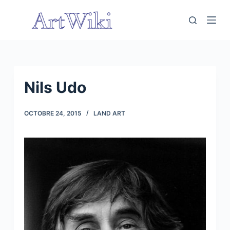
P
a
s
s
e
r
Nils Udo
a
u
OCTOBRE 24, 2015
LAND ART
c
o
n
t
e
n
u