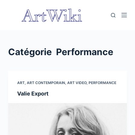
P
a
s
s
e
r
Catégorie
Performance
a
u
c
o
ART
,
ART CONTEMPORAIN
,
ART VIDEO
,
PERFORMANCE
n
t
Valie Export
e
n
u