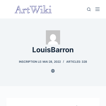
P
a
s
s
e
r
a
LouisBarron
u
c
o
INSCRIPTION LE: MAI 28, 2022
ARTICLES: 328
n
t
e
n
u