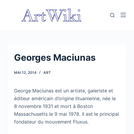
P
a
s
s
e
r
a
Georges Maciunas
u
c
MAI 12, 2014
ART
o
n
George Maciunas est un artiste, galeriste et
t
éditeur américain d’origine lituanienne, née le
e
8 novembre 1931 et mort à Boston
n
Massachusetts le 9 mai 1978. Il est le principal
u
fondateur du mouvement Fluxus.