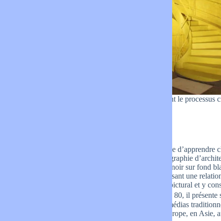
Georges Rousse est un photographe plasticien dont le processus créa
graphisme.
Biographie
Lorsqu’il est étudiant en médecine à Nice, il décide d’apprendre c
de tirage puis de créer son propre studio de photographie d’archit
C’est avec la découverte du Land Art et du Carré noir sur fond b
d’intervenir dans le champ photographique établissant une relation i
lieux abandonnés pour les transformer en espace pictural et y con
photographie restitue. Dès le début des années 80, il présente 
forte et singulière déplace les frontières entre les médias traditionn
Il expose et intervient dans le monde entier (en Europe, en Asie, a