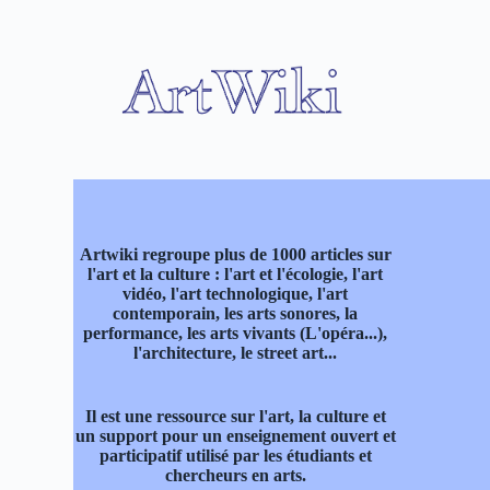
P
a
s
s
e
r
a
u
c
o
n
t
Artwiki regroupe plus de 1000 articles sur
e
l'art et la culture : l'art et l'écologie, l'art
n
vidéo, l'art technologique, l'art
u
contemporain, les arts sonores, la
performance, les arts vivants (L'opéra...),
l'architecture, le street art...
Il est une ressource sur l'art, la culture et
un support pour un enseignement ouvert et
participatif utilisé par les étudiants et
chercheurs en arts.