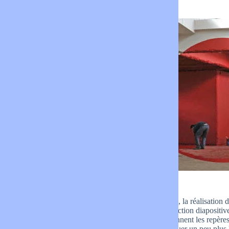
biennales.
Technique de création
première étape : montage d’une forme simple
Les lieux privilégiés sont les bâtiments désaffectés, la réalisatio
commence par une mise au noir du lieu, une projection diapositive e
dans l’espace.Les assistants armés de crayons prennent les repère
découpés peuvent être ajoutés pour venir compliquer un peu plus l