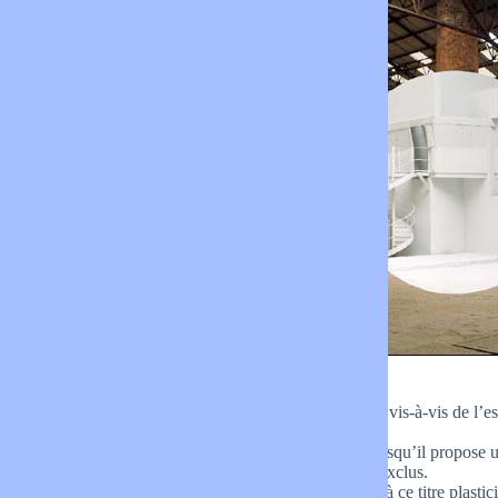
Perception
Son œuvre transforme la perception du spectateur vis-à-vis de l’espa
nous soumet l’artiste.
Georges Rousse travaille donc en illusionniste puisqu’il propose un
par une intervention in situ dont le spectateur est exclus.
S’il est à la fois concepteur, installateur, peintre et à ce titre plast