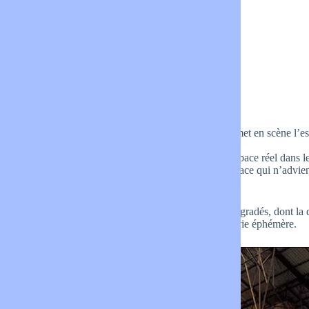
L’espace
Son matériau premier est l’Espace. Il organise et met en scène l’
créer une image photographique.
Dans l’image finale trois espaces sont réunis : l’espace réel dans leq
construit patiemment dans le lieu et un nouvel espace qui n’advie
la médiation de la photographie.
Ces lieux de précarité, rejetés, ignorés, souvent dégradés, dont la 
par l’artiste plasticien qui leur offre une nouvelle vie éphémère.