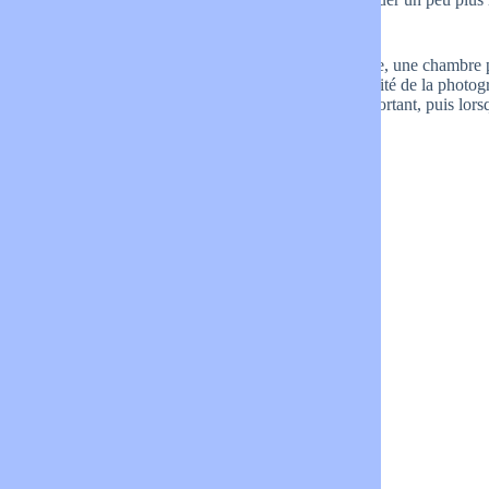
deuxième étape : reproduction photographique
Lorsque la préparation de l’installation est achevée, une chambre
diapositive. L’illusion sera ainsi parfaite, et la qualité de la pho
sera optimale. La prise de vue est un moment important, puis lorsqu
fabrication peut être détruit.