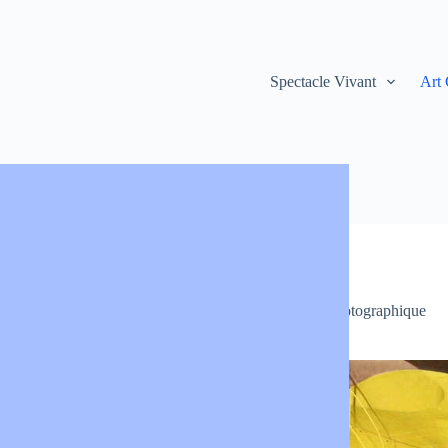
Spectacle Vivant
Art
Georges Rousse
juin 10, 2013
Art Contemporain
,
Art photographique