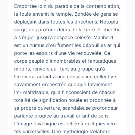
Emportée loin du paradis de la contemplation,
la foule envahit le temple. Bondée de gens se
déplaçant dans toutes les directions, Notopia
surgit des profon- deurs de la terre et cherche
à sʼériger jusquʼà lʼespace céleste. Manherd
est un humus dʼoù fument les dépouilles et qui
porte les espoirs dʼune vie renouvelée. Ce
corps peuplé dʼinnombrables et fantastiques
miroirs, renvoie au- tant au groupe quʼà
lʼindividu, autant à une conscience collective
savamment orchestrée quoique fatalement
im- maîtrisable, quʼà lʼinconscient de chacun,
totalité de signification nouée et ordonnée à
sa propre ouverture, scandaleuse profondeur
parlante propice au travail errant du sens.
Lʼimage psychique est reliée à quelques véri-
tés universelles. Une mythologie sʼélabore