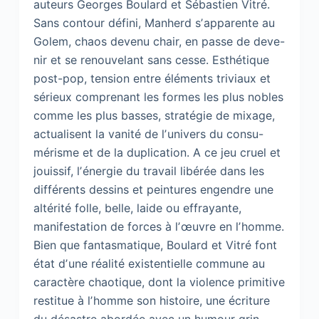
auteurs Georges Boulard et Sébastien Vitré.
Sans contour défini, Manherd sʼapparente au
Golem, chaos devenu chair, en passe de deve-
nir et se renouvelant sans cesse. Esthétique
post-pop, tension entre éléments triviaux et
sérieux comprenant les formes les plus nobles
comme les plus basses, stratégie de mixage,
actualisent la vanité de lʼunivers du consu-
mérisme et de la duplication. A ce jeu cruel et
jouissif, lʼénergie du travail libérée dans les
différents dessins et peintures engendre une
altérité folle, belle, laide ou effrayante,
manifestation de forces à lʼœuvre en lʼhomme.
Bien que fantasmatique, Boulard et Vitré font
état dʼune réalité existentielle commune au
caractère chaotique, dont la violence primitive
restitue à lʼhomme son histoire, une écriture
du désastre abordée avec un humour grin-