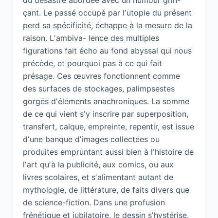
çant. Le passé occupé par lʼutopie du présent
perd sa spécificité, échappe à la mesure de la
raison. Lʼambiva- lence des multiples
figurations fait écho au fond abyssal qui nous
précède, et pourquoi pas à ce qui fait
présage. Ces œuvres fonctionnent comme
des surfaces de stockages, palimpsestes
gorgés dʼéléments anachroniques. La somme
de ce qui vient sʼy inscrire par superposition,
transfert, calque, empreinte, repentir, est issue
dʼune banque dʼimages collectées ou
produites empruntant aussi bien à lʼhistoire de
lʼart quʼà la publicité, aux comics, ou aux
livres scolaires, et sʼalimentant autant de
mythologie, de littérature, de faits divers que
de science-fiction. Dans une profusion
frénétique et jubilatoire, le dessin sʼhystérise.