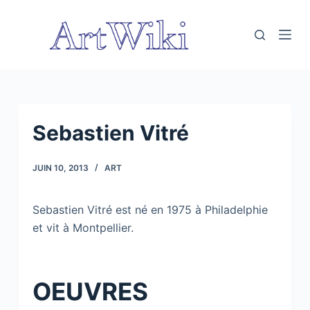
P
a
s
s
e
r
a
Sebastien Vitré
u
c
JUIN 10, 2013
ART
o
n
Sebastien Vitré est né en 1975 à Philadelphie
t
et vit à Montpellier.
e
n
u
OEUVRES