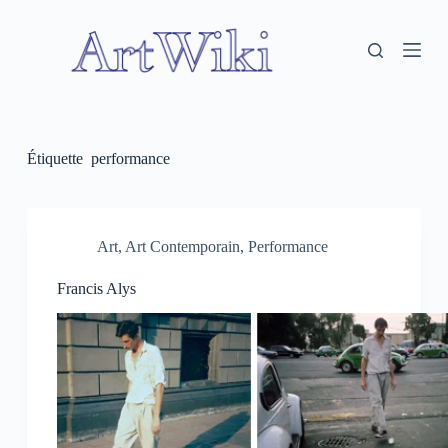
P
a
s
s
e
r
a
u
Étiquette
performance
c
o
n
t
e
Art
,
Art Contemporain
,
Performance
n
u
Francis Alys