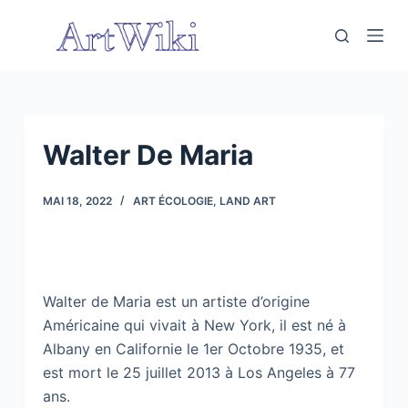
P
a
s
s
e
r
Walter De Maria
a
u
MAI 18, 2022
ART ÉCOLOGIE
,
LAND ART
c
o
n
t
Walter de Maria est un artiste d’origine
e
Américaine qui vivait à New York, il est né à
n
Albany en Californie le 1er Octobre 1935, et
u
est mort le 25 juillet 2013 à Los Angeles à 77
ans.