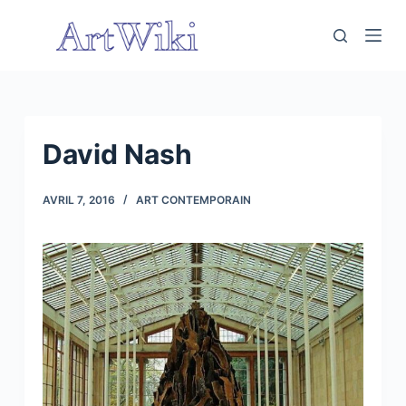
P
a
s
s
e
r
David Nash
a
u
AVRIL 7, 2016
ART CONTEMPORAIN
c
o
n
t
e
n
u