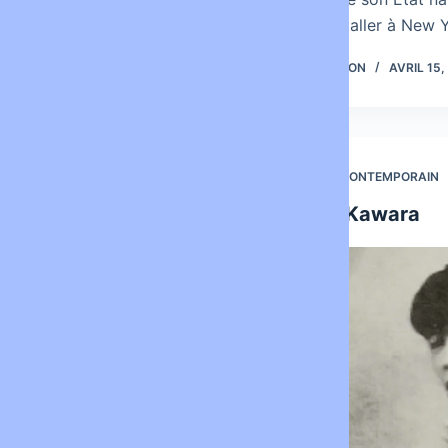
œuvres pour les…
s’installer à New
LOUISBARRON
AVRIL 16, 2021
LOUISON
AVRIL 15,
ART
,
ART CONTEMPORAIN
,
ART
ART CONTEMPORAIN
CONTEXTUEL
,
BIBLIOGRAPHIE
,
On Kawara
PERFORMANCE
Bibliographie
Performance