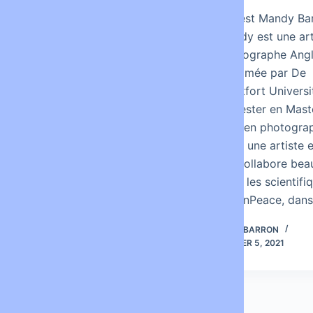
Lisa Park est une artiste
Qui est Mandy Ba
d’art contemporain qui lie
Mandy est une art
art et science. Elle est
photographe Angl
née en 1987 (32 ans), née
diplômée par De
US mais élevée à Séoul
Montfort Universi
(Corée du Sud),
Leicester en Mast
aujourd’hui elle vit à New
Arts en photograp
York City et Séoul où elle
C’est une artiste
possède…
qui collabore be
avec les scientifi
GreenPeace, dans
LOUISBARRON
LOUISBARRON
FÉVRIER 5, 2021
FÉVRIER 5, 2021