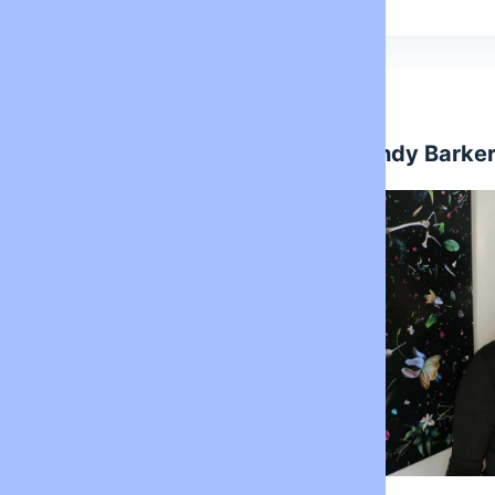
ART CONTEMPORAIN
ART
Lisa Park
Mandy Barke