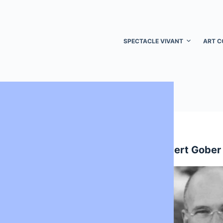
SPECTACLE VIVANT
ART C
ART
ART
Hanna Hartman
Robert Gober