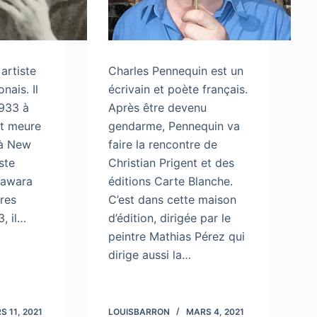
artiste
Charles Pennequin est un
nais. Il
écrivain et poète français.
1933 à
Après être devenu
et meure
gendarme, Pennequin va
 à New
faire la rencontre de
iste
Christian Prigent et des
Kawara
éditions Carte Blanche.
ères
C’est dans cette maison
, il…
d’édition, dirigée par le
peintre Mathias Pérez qui
dirige aussi la…
S 11, 2021
LOUISBARRON
MARS 4, 2021