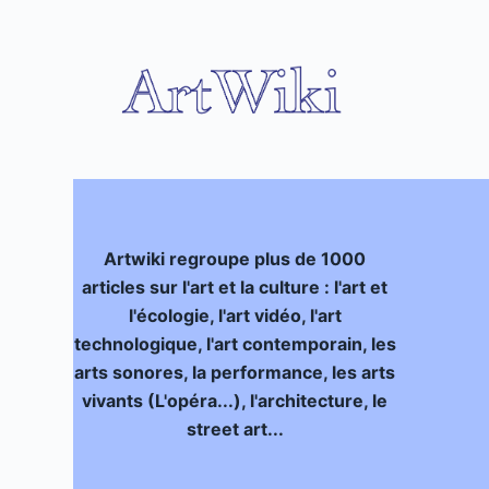
P
a
s
s
e
r
a
u
c
Artwiki regroupe plus de 1000
o
articles sur l'art et la culture : l'art et
n
l'écologie, l'art vidéo, l'art
t
technologique, l'art contemporain, les
e
arts sonores, la performance, les arts
n
vivants (L'opéra...), l'architecture, le
u
street art...