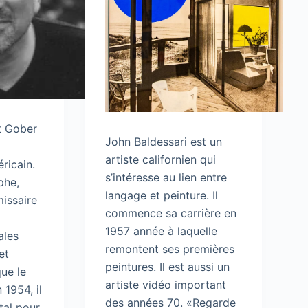
t Gober
John Baldessari est un
artiste californien qui
ricain.
s’intéresse au lien entre
phe,
langage et peinture. Il
issaire
commence sa carrière en
1957 année à laquelle
ales
remontent ses premières
et
peintures. Il est aussi un
que le
artiste vidéo important
 1954, il
des années 70. «Regarde
tal pour