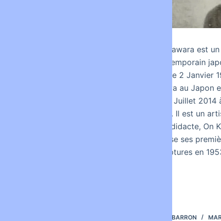
On Kawara est un 
contemporain japo
nait le 2 Janvier 
Bibliographie assez
Kariva au Japon 
complète sur la
le 10 Juillet 2014
PERFORMABCE avec des
York. Il est un art
fiches de lecture...
autodidacte, On 
Complétée par une Liste
réalise ses premi
dynamique mise à jour
sculptures en 1953
des Bibliothèques
Universitaires de
Montpellier et Centres de
Recherches.
STEPHAN
MARS 11, 2021
LOUISBARRON
MAR