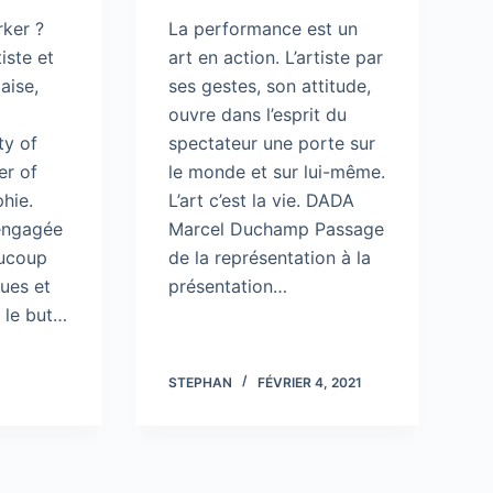
rker ?
La performance est un
iste et
art en action. L’artiste par
aise,
ses gestes, son attitude,
ouvre dans l’esprit du
ty of
spectateur une porte sur
er of
le monde et sur lui-même.
hie.
L’art c’est la vie. DADA
 engagée
Marcel Duchamp Passage
aucoup
de la représentation à la
ques et
présentation…
 le but…
STEPHAN
FÉVRIER 4, 2021