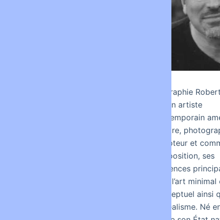
Hanna Hartman est une
Biographie Rober
artiste sonore
est un artiste
performeuse et
contemporain amé
compositrice suédoise
Peintre, photogra
née à Upsala, en Suède
sculpteur et comm
en 1961. Elle vit et
d’exposition, ses
travaille à Berlin, en
influences princip
Allemagne depuis les
sont l’art minimal 
années 2000. Dès les
conceptuel ainsi 
années 1990, Hanna
surréalisme. Né en
Hartman compose des
quitte son État na